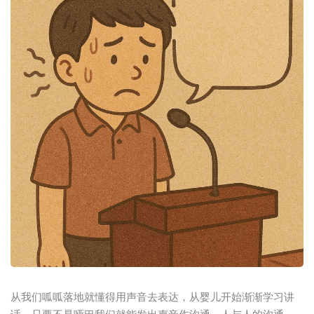
从我们呱呱落地就懂得用声音去表达，从婴儿开始渐渐学习讲