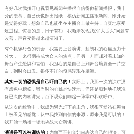
有好几次我扭开电视看见新闻主播很自信得做新闻播报，我十
分的羡慕，自己便也翻出报纸，模仿新闻主播报新闻。刚开始
是觉得好玩，想象自己也能坐在主播台上做主持，自爽地享受
这过程。惊喜的是，日子有功，我渐渐发现我的“大舌头”问题有
改善，声音变得越来越清晰了。
有个机缘巧合的机会，我需要上台演讲。起初我的心里压力十
分大，一来很期待成为众人的焦点，但另一方面却对着未知的
舞台产生恐惧和害怕，我担心的是自己上到舞台脑袋会一片空
白，到时会出丑…..很多不详的预感浮现在脑海。
其实一切的恐惧是自己吓自己的！
实际上，我那一次的演讲没
有想象中糟糕，我当时的心跳是快速地，但还是顺利地把我准
备已久的内容讲完，台下观众们响起一阵掌声和欢呼声。
从这次的经验中，我成为聚光灯下的主角，我很享受站在舞台
上被看见的感觉，从中我找到自信的来源：原来我是可以的！
我开始一场接一场地挑战大众演讲。
演讲是可以被训练的！
内向而不知道如何表达自己的想法，可