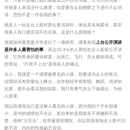
话，只要不是哑巴我们就能发出声音作沟通。人与人的沟通，
对很多人来说没什么难度，但是要在众目睽睽之下进行大众演
讲，恐怕不是一件容易的事了。
很多人一站在台上面对群众要演讲时，便会莫名地紧张，甚至
很多人有口难言说不出话来。这是什么原因呢？
美国加州查普曼大学进行了一项研究，调查发现
上台公开演讲
是许多人最害怕的事
，高达25.3％的人害怕在众人面前公开演
讲，它所带来的紧张程度，比死亡、飞行、失火都来得高。可
想而知， ”打死不上台“是很多人的痛点。
从小，我便是一个渴望被看见的小孩，想要成为众人的焦点。
但我却没有胆量站上舞台，在学校经常有歌唱、舞蹈、演讲的
比赛，都不会看见我的踪影。我只有勇气在台下做观众，为他
人鼓掌。
我以前感觉自己是没被人看见的小孩，因为我的个子长得矮
小，读书的成绩也不出众，更自卑的是我发音不准确和不清
楚，俗称“大舌头”，经常被朋友嘲笑，所以我渐渐地在人群中沉
默不语，内向的性格缺乏自信。