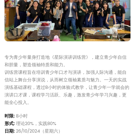
Sign up
Already have an account?
Sign in
专为青少年量身打造地《星际演讲训练营》，建立青少年自信
和胆量，塑造领袖特质和能力。
训练营课程旨在培训青少年口才与演讲，加强人际沟通，能自
信站上舞台分享演说，从而树立领袖素质与魅力。一天的实战
演练基础课程，透过8小时的体验式教学，让青少年一学就会的
演讲口才课，课程学习活跃、乐趣，激发青少年学习兴趣，更
能全心投入。
时限:
8小时
形式:
理论20%，实践80%
日期:
26/10/2024（星期六）